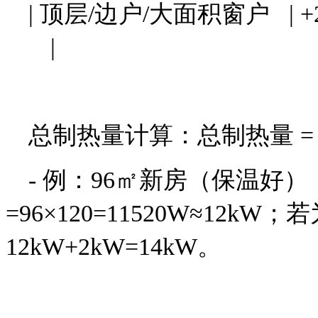
| 顶层/边户/大面积窗户 |
|
总制热量计算：总制热量 =
- 例：96㎡新房（保温好
=96×120=11520W≈12
12kW+2kW=14kW。